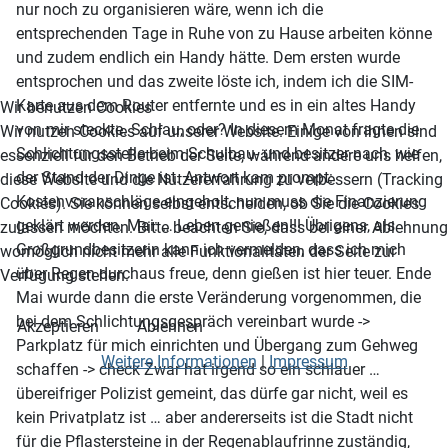
nur noch zu organisieren wäre, wenn ich die
entsprechenden Tage in Ruhe von zu Hause arbeiten könne
und zudem endlich ein Handy hätte. Dem ersten wurde
entsprochen und das zweite löste ich, indem ich die SIM-
Karte aus dem Router entfernte und es in ein altes Handy
Wir benutzen Cookies
von mir steckte. Schlau, oder? In diesem Monat fragte die
Wir nutzen Cookies auf unserer Website. Einige von ihnen sind
Schlichtungsstelle beim Schulbau- und besitzer nach, wie
essenziell für den Betrieb der Seite, während andere uns helfen,
der Stand der Dinge ist. Antwort kam prompt:
diese Website und die Nutzererfahrung zu verbessern (Tracking
Kostenvoranschläge eingeholt, nun muss die Finanzierung
Cookies). Sie können selbst entscheiden, ob Sie die Cookies
geklärt werden. Mai: … Leben genießen!!! Übrigens, als
zulassen möchten. Bitte beachten Sie, dass bei einer Ablehnung
Großgrundbesitzerin kann ich vermelden, dass ich mich
womöglich nicht mehr alle Funktionalitäten der Seite zur
über Regen durchaus freue, denn gießen ist hier teuer. Ende
Verfügung stehen.
Mai wurde dann die erste Veränderung vorgenommen, die
bei dem Schlichtungsgespräch vereinbart wurde ->
Akzeptieren
Ablehnen
Parkplatz für mich einrichten und Übergang zum Gehweg
Weitere Informationen
|
Impressum
schaffen -> check Zwar hat irgend so ein schlauer …
übereifriger Polizist gemeint, das dürfe gar nicht, weil es
kein Privatplatz ist … aber andererseits ist die Stadt nicht
für die Pflastersteine in der Regenablaufrinne zuständig,