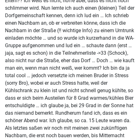
Eltern?? Ich weiß es nicht, hoffe aber, dass es nicht noch
schlimmer wird. Nun lernte ich auch einen (kleinen) Teil der
Dorfgemeinschaft kennen, denn ich lud ein … Ich schrieb
einen Nachbarn an, ob er verbreiten könne, dass ich die
Nachbarn in der Straße (!! wichtige Info) zu einem Umtrunk
einladen möchte … und so wurde ich kurzerhand in die WA-
Gruppe aufgenommen und lud ein … schaute dann (erst …
jaja, sagt es schon) in die Teilnehmerliste ->33 (Schock),
also nicht nur die Straße, eher das Dorf … Doch … wie kauft
man ein, wenn man nicht weiß, wer kommt? Ich bin da ja
total cool … jedoch versetzte ich meinen Bruder in Stress
(sorry Bro), wobei er auch Stress hatte, weil der
Kühlschrank zu klein ist und nicht schnell genug kühlte, so
dass er sich beim Austeilen für 8 Grad warmes/kühles Bier
entschuldigte … ich glaube ja, bei 29 Grad in der Sonne hat
das niemand bemerkt. Rundherum fand ich, dass es ein
schöner Abend war. Ich glaube, so ca. 15 Leute waren da.
Als letztes saßen wir noch mit meinen zwei zukünftigen
Nachbarn, die erst noch bauen werden, bis Mitternacht