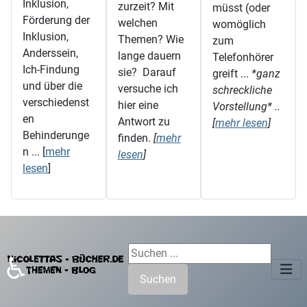
Inklusion,
zurzeit? Mit
müsst (oder
Förderung der
welchen
womöglich
Inklusion,
Themen? Wie
zum
Anderssein,
lange dauern
Telefonhörer
Ich-Findung
sie? Darauf
greift ...
*ganz
und über die
versuche ich
schreckliche
verschiedenst
hier eine
Vorstellung* ..
en
Antwort zu
[
mehr lesen
]
Behinderunge
finden.
[
mehr
n ... [
mehr
lesen
]
lesen
]
Suchen ...
♿
Suchen