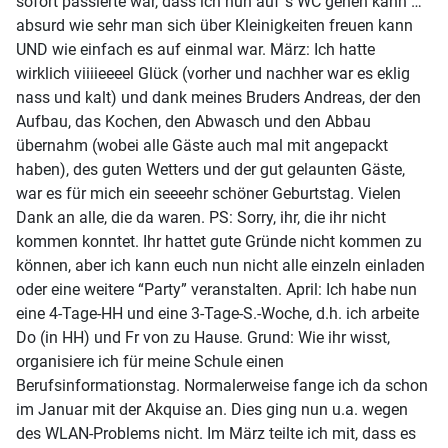
sofort passierte war, dass ich nun auf´s WC gehen kann …
absurd wie sehr man sich über Kleinigkeiten freuen kann
UND wie einfach es auf einmal war. März: Ich hatte
wirklich viiiieeeel Glück (vorher und nachher war es eklig
nass und kalt) und dank meines Bruders Andreas, der den
Aufbau, das Kochen, den Abwasch und den Abbau
übernahm (wobei alle Gäste auch mal mit angepackt
haben), des guten Wetters und der gut gelaunten Gäste,
war es für mich ein seeeehr schöner Geburtstag. Vielen
Dank an alle, die da waren. PS: Sorry, ihr, die ihr nicht
kommen konntet. Ihr hattet gute Gründe nicht kommen zu
können, aber ich kann euch nun nicht alle einzeln einladen
oder eine weitere “Party” veranstalten. April: Ich habe nun
eine 4-Tage-HH und eine 3-Tage-S.-Woche, d.h. ich arbeite
Do (in HH) und Fr von zu Hause. Grund: Wie ihr wisst,
organisiere ich für meine Schule einen
Berufsinformationstag. Normalerweise fange ich da schon
im Januar mit der Akquise an. Dies ging nun u.a. wegen
des WLAN-Problems nicht. Im März teilte ich mit, dass es