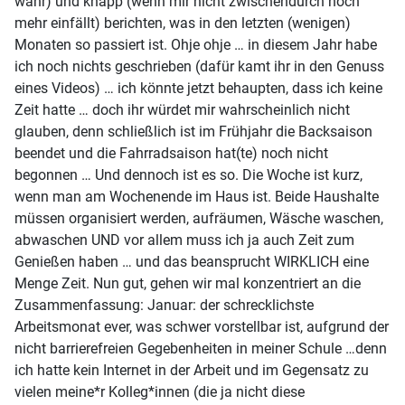
wahr) und knapp (wenn mir nicht zwischendurch noch
mehr einfällt) berichten, was in den letzten (wenigen)
Monaten so passiert ist. Ohje ohje … in diesem Jahr habe
ich noch nichts geschrieben (dafür kamt ihr in den Genuss
eines Videos) … ich könnte jetzt behaupten, dass ich keine
Zeit hatte … doch ihr würdet mir wahrscheinlich nicht
glauben, denn schließlich ist im Frühjahr die Backsaison
beendet und die Fahrradsaison hat(te) noch nicht
begonnen … Und dennoch ist es so. Die Woche ist kurz,
wenn man am Wochenende im Haus ist. Beide Haushalte
müssen organisiert werden, aufräumen, Wäsche waschen,
abwaschen UND vor allem muss ich ja auch Zeit zum
Genießen haben … und das beansprucht WIRKLICH eine
Menge Zeit. Nun gut, gehen wir mal konzentriert an die
Zusammenfassung: Januar: der schrecklichste
Arbeitsmonat ever, was schwer vorstellbar ist, aufgrund der
nicht barrierefreien Gegebenheiten in meiner Schule …denn
ich hatte kein Internet in der Arbeit und im Gegensatz zu
vielen meine*r Kolleg*innen (die ja nicht diese