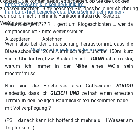
Cookies). Sie können selbst entscheiden, ob Sie die Cookies
https://www.bg-kliniken.de/klinikum-
zulassen möchten. Bitte beachten Sie, dass bei einer Ablehnung
hamburg/fachbereiche/detail/querschnittlaehmungen/
womöglich nicht mehr alle Funktionalitäten der Seite zur
Verfügung stehen.
Worum es geht??? ? … geht um Klogeschichten … wer da
empfindlich ist ? bitte weiter scrollen …
Akzeptieren
Ablehnen
Wenn also bei der Untersuchung herauskommt, dass die
Weitere Informationen
|
Impressum
Blase schon bei 120ml Alarm schlägt … und bei 150ml kurz
vor´m Überlaufen, bzw. Auslaufen ist …
DANN
ist allen klar,
warum ich immer in der Nähe eines WC´s sein
möchte/muss …
Nun sind die Ergebnisse also Gottseidank
SOOOO
eindeutig, dass ich
GLEICH UND
zeitnah einen erneuten
Termin in den heiligen Räumlichkeiten bekommen habe …
mit Vollverpflegung ?
(PS1: danach kann ich hoffentlich mehr als 1 l Wasser am
Tag trinken…)