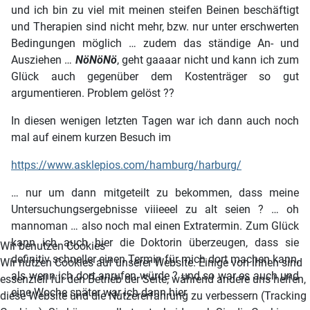
und ich bin zu viel mit meinen steifen Beinen beschäftigt
und Therapien sind nicht mehr, bzw. nur unter erschwerten
Bedingungen möglich … zudem das ständige An- und
Ausziehen …
NöNöNö
, geht gaaaar nicht und kann ich zum
Glück auch gegenüber dem Kostenträger so gut
argumentieren. Problem gelöst ??
In diesen wenigen letzten Tagen war ich dann auch noch
mal auf einem kurzen Besuch im
https://www.asklepios.com/hamburg/harburg/
… nur um dann mitgeteilt zu bekommen, dass meine
Untersuchungsergebnisse viiieeel zu alt seien ? … oh
mannoman … also noch mal einen Extratermin. Zum Glück
kann ich auch hier die Doktorin überzeugen, dass sie
Wir benutzen Cookies
definitiv schneller einen Termin für mich dort machen kann,
Wir nutzen Cookies auf unserer Website. Einige von ihnen sind
als wenn ich dort anrufen würde ? und so war es auch und
essenziell für den Betrieb der Seite, während andere uns helfen,
eine Woche später war ich dann hier
diese Website und die Nutzererfahrung zu verbessern (Tracking