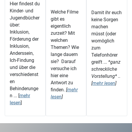
Hier findest du
Kinder- und
Welche Filme
Damit ihr euch
Jugendbücher
gibt es
keine Sorgen
über:
eigentlich
machen
Inklusion,
zurzeit? Mit
müsst (oder
Förderung der
welchen
womöglich
Inklusion,
Themen? Wie
zum
Anderssein,
lange dauern
Telefonhörer
Ich-Findung
sie? Darauf
greift ...
*ganz
und über die
versuche ich
schreckliche
verschiedenst
hier eine
Vorstellung* ..
en
Antwort zu
[
mehr lesen
]
Behinderunge
finden.
[
mehr
n ... [
mehr
lesen
]
lesen
]