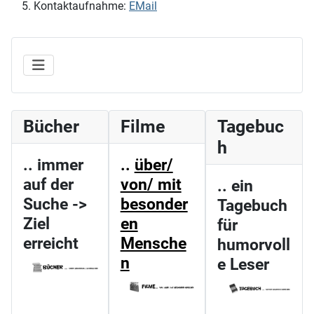
Kontaktaufnahme:
EMail
Bücher
Filme
Tagebuc
h
.. immer
..
über/
auf der
von/ mit
.. ein
Suche ->
besonder
Tagebuch
Ziel
en
für
erreicht
Mensche
humorvoll
n
e Leser