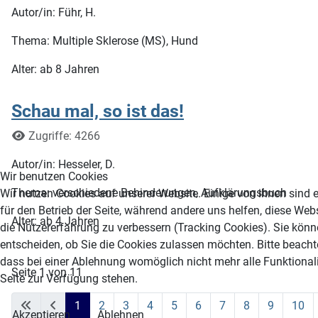
Autor/in: Führ, H.
Thema: Multiple Sklerose (MS), Hund
Alter: ab 8 Jahren
Schau mal, so ist das!
Details
Zugriffe: 4266
Autor/in: Hesseler, D.
Wir benutzen Cookies
Thema: verschiedene Behinderungen, Aufklärungsbuch
Wir nutzen Cookies auf unserer Website. Einige von ihnen sind e
für den Betrieb der Seite, während andere uns helfen, diese Web
Alter: ab 4 Jahren
die Nutzererfahrung zu verbessern (Tracking Cookies). Sie könn
entscheiden, ob Sie die Cookies zulassen möchten. Bitte beacht
dass bei einer Ablehnung womöglich nicht mehr alle Funktionali
Seite 1 von 11
Seite zur Verfügung stehen.
1
2
3
4
5
6
7
8
9
10
Akzeptieren
Ablehnen