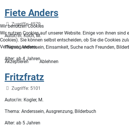
Fiete Anders
Details
Zugriffe: 4979
Wir benutzen Cookies
Wir nutzen Cookies auf unserer Website. Einige von ihnen sind e
Autor/in: Koch, M.
Cookies). Sie können selbst entscheiden, ob Sie die Cookies zul
Verfügung stehen.
Thema: Anderssein, Einsamkeit, Suche nach Freunden, Bilde
Alter: ab 4 Jahren
Akzeptieren
Ablehnen
Fritzfratz
Details
Zugriffe: 5101
Autor/in: Kogler, M.
Thema: Anderssein, Ausgrenzung, Bilderbuch
Alter: ab 5 Jahren