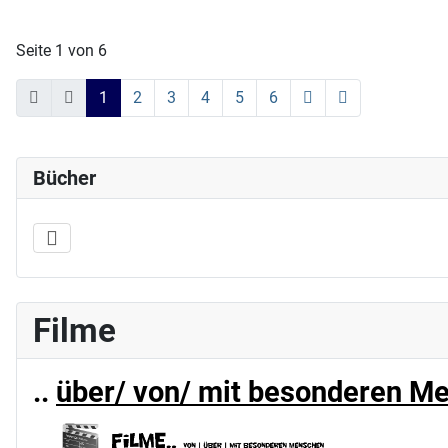
Seite 1 von 6
1
2
3
4
5
6
Bücher
Filme
..
über/ von/ mit besonderen M