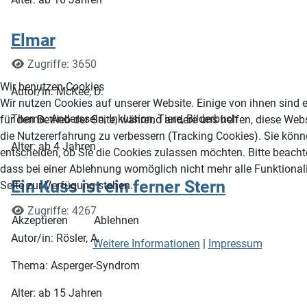
Elmar
Details
Zugriffe: 3650
Wir benutzen Cookies
Autor/in: McKee, D.
Wir nutzen Cookies auf unserer Website. Einige von ihnen sind e
Thema: Anderssein, Inklusion, Tiere, Bilderbuch
für den Betrieb der Seite, während andere uns helfen, diese Web
die Nutzererfahrung zu verbessern (Tracking Cookies). Sie könn
Alter: ab 4 Jahren
entscheiden, ob Sie die Cookies zulassen möchten. Bitte beacht
dass bei einer Ablehnung womöglich nicht mehr alle Funktionali
Ein Kuss ist ein ferner Stern
Seite zur Verfügung stehen.
Details
Zugriffe: 4267
Akzeptieren
Ablehnen
Autor/in: Rösler, A.
Weitere Informationen
|
Impressum
Thema: Asperger-Syndrom
Alter: ab 15 Jahren