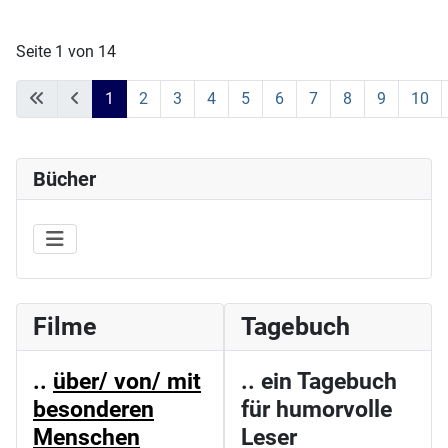
Seite 1 von 14
1
2
3
4
5
6
7
8
9
10
Bücher
Filme
Tagebuch
..
über/ von/ mit
.. ein Tagebuch
besonderen
für humorvolle
Menschen
Leser