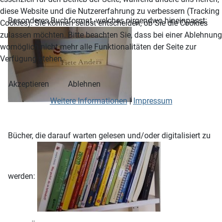
diese Website und die Nutzererfahrung zu verbessern (Tracking
Besonderes Buchformat, welches nirgendwo hineinpasst:
Cookies). Sie können selbst entscheiden, ob Sie die Cookies
zulassen möchten. Bitte beachten Sie, dass bei einer Ablehnung
womöglich nicht mehr alle Funktionalitäten der Seite zur
Verfügung stehen.
Akzeptieren
Ablehnen
Weitere Informationen
|
Impressum
Bücher, die darauf warten gelesen und/oder digitalisiert zu
werden: