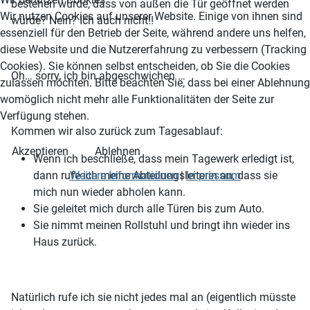
bestehen würde, dass von außen die Tür geöffnet werden
Wir nutzen Cookies auf unserer Website. Einige von ihnen sind
würde? Nein? Ich auch nicht!!
essenziell für den Betrieb der Seite, während andere uns helfen,
diese Website und die Nutzererfahrung zu verbessern (Tracking
Cookies). Sie können selbst entscheiden, ob Sie die Cookies
Oh… sorry, ich bin abgeschwichen …
zulassen möchten. Bitte beachten Sie, dass bei einer Ablehnung
womöglich nicht mehr alle Funktionalitäten der Seite zur
Verfügung stehen.
Kommen wir also zurück zum Tagesablauf:
Akzeptieren
Ablehnen
Wenn ich beschließe, dass mein Tagewerk erledigt ist,
Weitere Informationen
|
Impressum
dann rufe ich meine Abteilungsleiterin an, dass sie
mich nun wieder abholen kann.
Sie geleitet mich durch alle Türen bis zum Auto.
Sie nimmt meinen Rollstuhl und bringt ihn wieder ins
Haus zurück.
Natürlich rufe ich sie nicht jedes mal an (eigentlich müsste