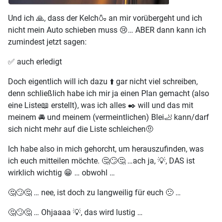
Und ich 🙏, dass der Kelch🍶 an mir vorübergeht und ich
nicht mein Auto schieben muss 😢… ABER dann kann ich
zumindest jetzt sagen:
✅️ auch erledigt
Doch eigentlich will ich dazu ⬆️ gar nicht viel schreiben,
denn schließlich habe ich mir ja einen Plan gemacht (also
eine Liste📖 erstellt), was ich alles ✒️ will und das mit
meinem 🚘 und meinem (vermeintlichen) Blei🦶 kann/darf
sich nicht mehr auf die Liste schleichen🤨
Ich habe also in mich gehorcht, um herauszufinden, was
ich euch mitteilen möchte. 🤔🙄🤔 …ach ja, 💡, DAS ist
wirklich wichtig 😁 … obwohl …
🤔🙄🤔 … nee, ist doch zu langweilig für euch 🙁 …
🤔🙄🤔 … Ohjaaaa 💡, das wird lustig …