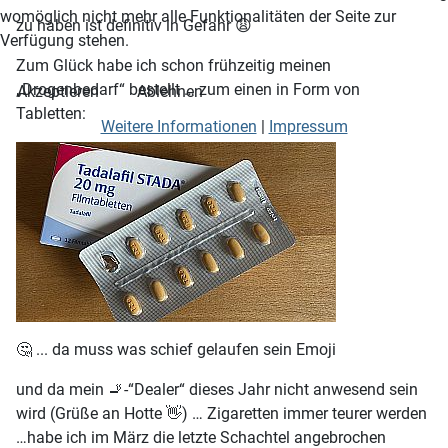
womöglich nicht mehr alle Funktionalitäten der Seite zur
zu haben ist definitiv in Gefahr 😩
Verfügung stehen.
Zum Glück habe ich schon frühzeitig meinen
„Drogenbedarf“ bestellt … zum einen in Form von
Akzeptieren
Ablehnen
Tabletten:
Weitere Informationen
|
Impressum
🤔 ... da muss was schief gelaufen sein Emoji
und da mein 🚬-“Dealer“ dieses Jahr nicht anwesend sein
wird (Grüße an Hotte 👋) … Zigaretten immer teurer werden
…habe ich im März die letzte Schachtel angebrochen